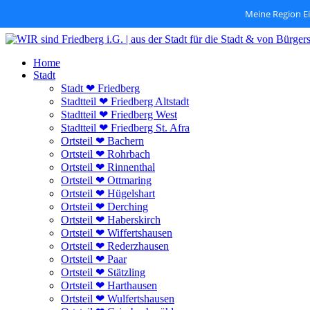
Meine Region E
Zum
Inhalt
Home
springen
Stadt
Stadt ❤ Friedberg
Stadtteil ❤ Friedberg Altstadt
Stadtteil ❤ Friedberg West
Stadtteil ❤ Friedberg St. Afra
Ortsteil ❤ Bachern
Ortsteil ❤ Rohrbach
Ortsteil ❤ Rinnenthal
Ortsteil ❤ Ottmaring
Ortsteil ❤ Hügelshart
Ortsteil ❤ Derching
Ortsteil ❤ Haberskirch
Ortsteil ❤ Wiffertshausen
Ortsteil ❤ Rederzhausen
Ortsteil ❤ Paar
Ortsteil ❤ Stätzling
Ortsteil ❤ Harthausen
Ortsteil ❤ Wulfertshausen