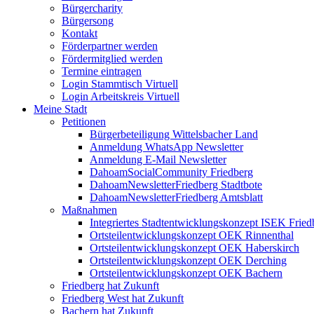
Bürgercharity
Bürgersong
Kontakt
Förderpartner werden
Fördermitglied werden
Termine eintragen
Login Stammtisch Virtuell
Login Arbeitskreis Virtuell
Meine Stadt
Petitionen
Bürgerbeteiligung Wittelsbacher Land
Anmeldung WhatsApp Newsletter
Anmeldung E-Mail Newsletter
DahoamSocialCommunity Friedberg
DahoamNewsletterFriedberg Stadtbote
DahoamNewsletterFriedberg Amtsblatt
Maßnahmen
Integriertes Stadtentwicklungskonzept ISEK Fried
Ortsteilentwicklungskonzept OEK Rinnenthal
Ortsteilentwicklungskonzept OEK Haberskirch
Ortsteilentwicklungskonzept OEK Derching
Ortsteilentwicklungskonzept OEK Bachern
Friedberg hat Zukunft
Friedberg West hat Zukunft
Bachern hat Zukunft