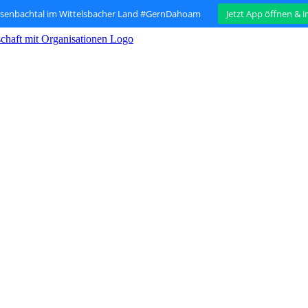
isenbachtal im Wittelsbacher Land #GernDahoam
Jetzt App öffnen & 