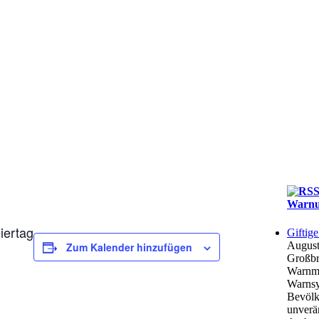
Warnu
iertag
Giftig
August
Zum Kalender hinzufügen
Großbr
Warnme
Warnsy
Bevölke
unverä