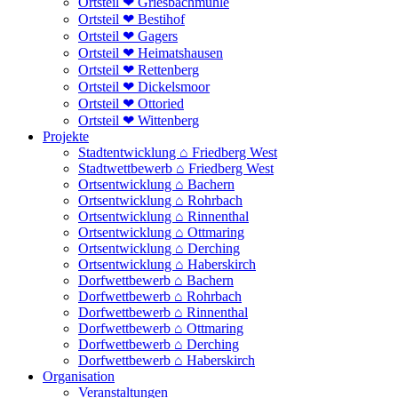
Ortsteil ❤ Griesbachmühle
Ortsteil ❤ Bestihof
Ortsteil ❤ Gagers
Ortsteil ❤ Heimatshausen
Ortsteil ❤ Rettenberg
Ortsteil ❤ Dickelsmoor
Ortsteil ❤ Ottoried
Ortsteil ❤ Wittenberg
Projekte
Stadtentwicklung ⌂ Friedberg West
Stadtwettbewerb ⌂ Friedberg West
Ortsentwicklung ⌂ Bachern
Ortsentwicklung ⌂ Rohrbach
Ortsentwicklung ⌂ Rinnenthal
Ortsentwicklung ⌂ Ottmaring
Ortsentwicklung ⌂ Derching
Ortsentwicklung ⌂ Haberskirch
Dorfwettbewerb ⌂ Bachern
Dorfwettbewerb ⌂ Rohrbach
Dorfwettbewerb ⌂ Rinnenthal
Dorfwettbewerb ⌂ Ottmaring
Dorfwettbewerb ⌂ Derching
Dorfwettbewerb ⌂ Haberskirch
Organisation
Veranstaltungen