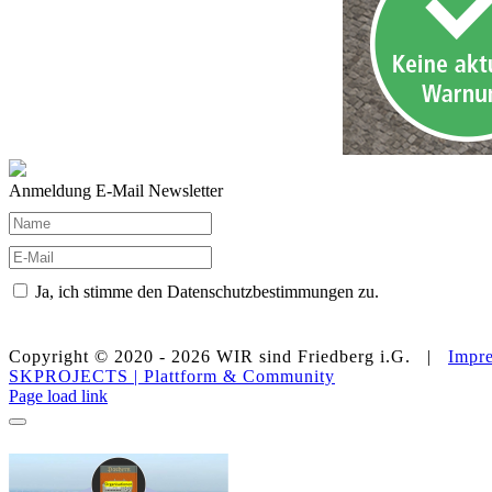
Anmeldung E-Mail Newsletter
Ja, ich stimme den Datenschutzbestimmungen zu.
Copyright © 2020 -
2026 WIR sind Friedberg i.G. |
Impr
SKPROJECTS | Plattform & Community
E-
WhatsApp
Facebook
Instagram
YouTube
Page load link
Mail