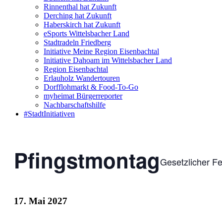
Rinnenthal hat Zukunft
Derching hat Zukunft
Haberskirch hat Zukunft
eSports Wittelsbacher Land
Stadtradeln Friedberg
Initiative Meine Region Eisenbachtal
Initiative Dahoam im Wittelsbacher Land
Region Eisenbachtal
Erlauholz Wandertouren
Dorfflohmarkt & Food-To-Go
myheimat Bürgerreporter
Nachbarschaftshilfe
#StadtInitiativen
Pfingstmontag
Gesetzlicher Fe
17. Mai 2027