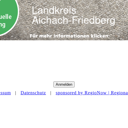
Anmelden
essum
|
Datenschutz
|
sponsored by RegioNow | Regional