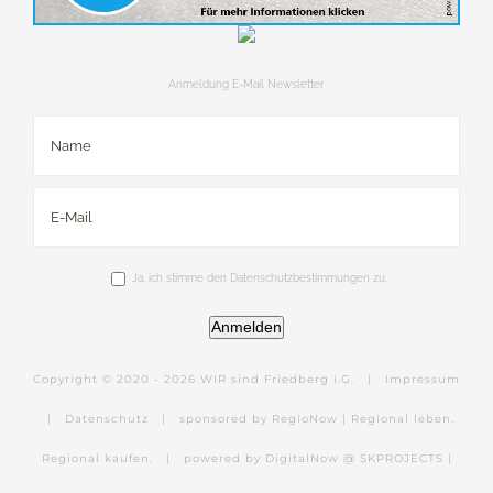
Anmeldung E-Mail Newsletter
Ja, ich stimme den Datenschutzbestimmungen zu.
Anmelden
Copyright © 2020 -
2026 WIR sind Friedberg i.G. |
Impressum
|
Datenschutz
|
sponsored by RegioNow | Regional leben.
Regional kaufen.
|
powered by DigitalNow @ SKPROJECTS |