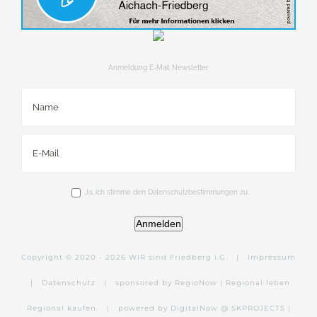
Anmeldung E-Mail Newsletter
Ja, ich stimme den Datenschutzbestimmungen zu.
Anmelden
Copyright © 2020 -
2026 WIR sind Friedberg i.G. |
Impressum
|
Datenschutz
|
sponsored by RegioNow | Regional leben.
Regional kaufen.
|
powered by DigitalNow @ SKPROJECTS |